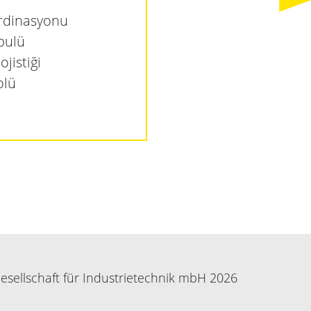
ordinasyonu
bulü
jistiği
olü
sellschaft für Industrietechnik mbH 2026