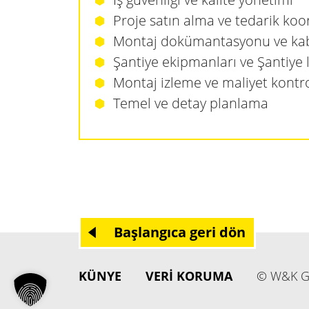
Proje satın alma ve tedarik ko
Montaj dokümantasyonu ve ka
Şantiye ekipmanları ve Şantiye lo
Montaj izleme ve maliyet kontr
Temel ve detay planlama
Başlangıca geri dön
KÜNYE
VERI KORUMA
© W&K Ge