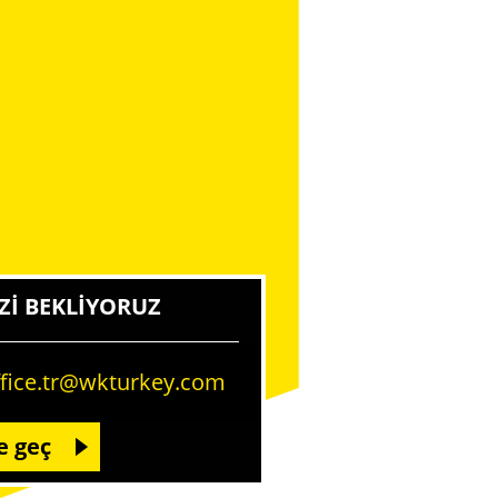
ZI BEKLIYORUZ
ffice.tr@wkturkey.com
e geç