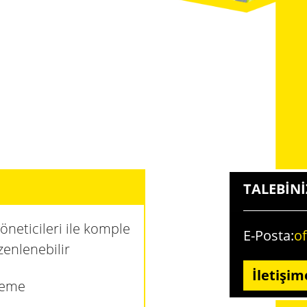
TALEBINI
öneticileri ile komple
E-Posta:
o
zenlenebilir
İletişim
leme