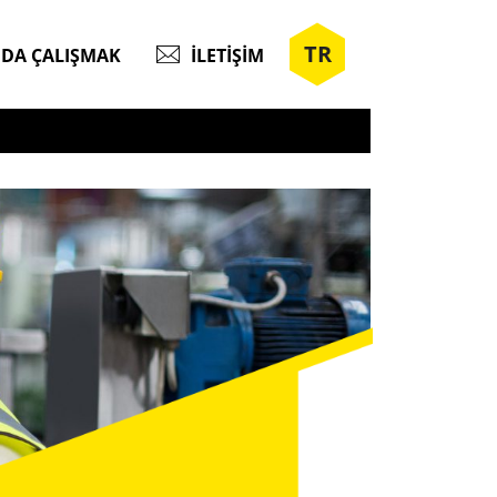
TR
DA ÇALIŞMAK
İLETIŞIM