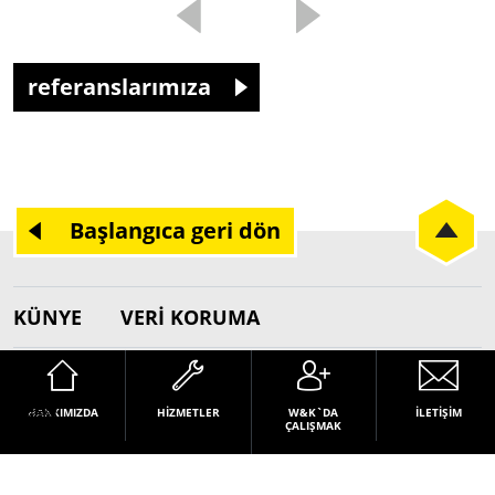
referanslarımıza
Başlangıca geri dön
KÜNYE
VERI KORUMA
© W&K Gesellschaft für Industrietechnik mbH 2026
HAKKIMIZDA
HIZMETLER
W&K`DA
İLETIŞIM
ÇALIŞMAK